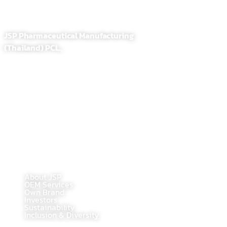
JSP Pharmaceutical Manufacturing
(Thailand) PCL.,
255,257 Soi. Sathupradit 58, Bangpongpang, Yannawa
Bangkok, Thailand 10120
Tel : 02-284-1218
Fax : 02-294-0705
E-Mail : contact@jsppharma.com
Line@ : @jspsale
@jspoem
@jspoemsales
MAIN PAGE
About JSP
OEM Services
Own Brand
Investors
Sustainability
Inclusion & Diversity