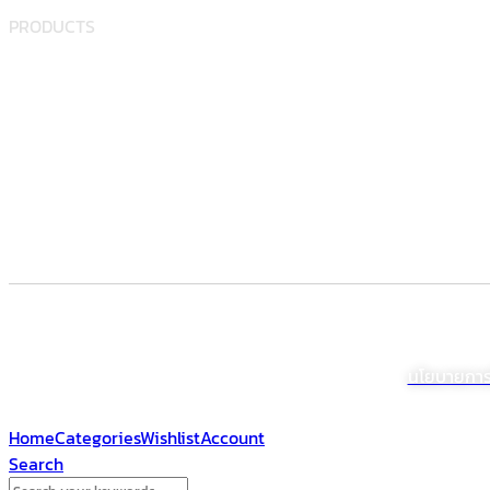
PRODUCTS
Food supplement
Herbal
Dietary supplement
Electronic Commerce Registration
© สงว
นโยบายการใช
Home
Categories
Wishlist
Account
Search