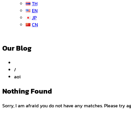
TH
EN
JP
CN
Our Blog
/
aoi
Nothing Found
Sorry, I am afraid you do not have any matches. Please try a