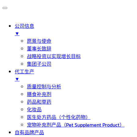
公司信息
▼
愿景与使命
董事长致辞
战略投资以实现增长目标
集团子公司
代工生产
▼
质量控制与分析
膳食补充剂
药品和草药
化妆品
医生处方药品（个性化药物）
宠物补充剂产品（Pet Supplement Product）
自有品牌产品