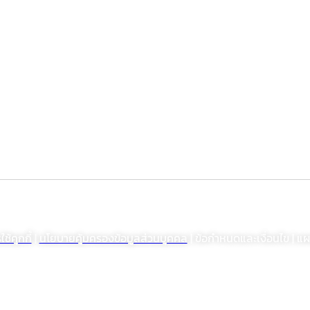
นลิขสิทธิ์ พ.ศ. 2564 บริษัท โรงงานเภสัชอุตสาหกรรมเจเอสพี (ประเทศไทย) จำกัด (
้คุกกี้
|
นโยบายคุ้มครองข้อมูลส่วนบุคคล
| ข้อกำหนดและเงื่อนไข | แผ