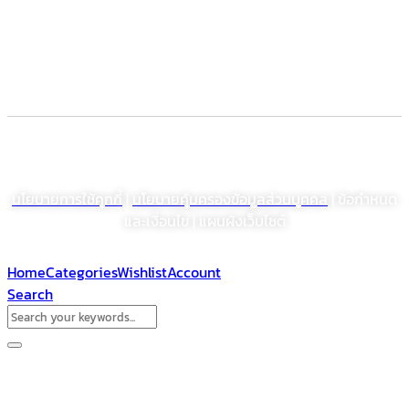
Electronic Commerce Registration
© สงวนลิขสิทธิ์ พ.ศ. 2564 บริษัท โรงงานเภสัชอุตสาหกรรมเจเอสพี (ประเทศไทย)
จำกัด (มหาชน)
นโยบายการใช้คุกกี้
|
นโยบายคุ้มครองข้อมูลส่วนบุคคล
| ข้อกำหนด
และเงื่อนไข | แผนผังเว็บไซต์
Home
Categories
Wishlist
Account
Search