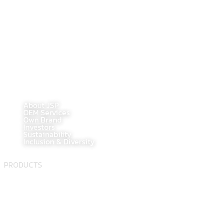
Bangkok, Thailand 10120
Tel : 02-284-1218
Fax : 02-294-0705
E-Mail : contact@jsppharma.com
Line@ : @jspsale
@jspoem
@jspoemsales
MAIN PAGE
About JSP
OEM Services
Own Brand
Investors
Sustainability
Inclusion & Diversity
PRODUCTS
Food supplement
Herbal
Dietary supplement