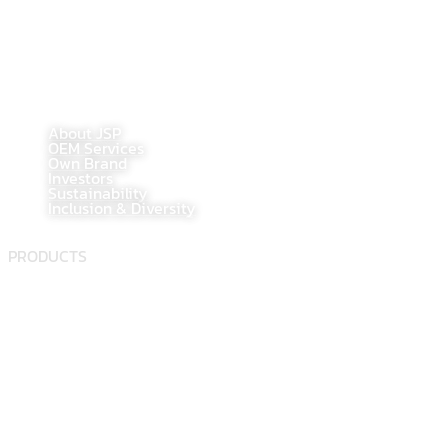
Line@ : @jspsale
@jspoem
@jspoemsales
MAIN PAGE
About JSP
OEM Services
Own Brand
Investors
Sustainability
Inclusion & Diversity
PRODUCTS
Food supplement
Herbal
Dietary supplement
Electronic Commerce Registration