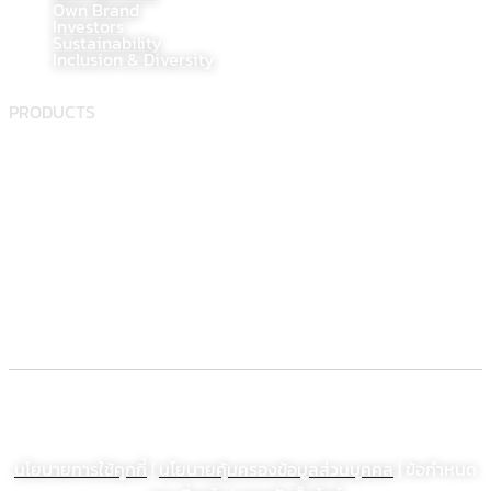
Own Brand
Investors
Sustainability
Inclusion & Diversity
PRODUCTS
Food supplement
Herbal
Dietary supplement
Electronic Commerce Registration
© สงวนลิขสิทธิ์ พ.ศ. 2564 บริษัท โรงงานเภสัชอุตสาหกรรมเจเอสพี (ประเทศไทย)
จำกัด (มหาชน)
นโยบายการใช้คุกกี้
|
นโยบายคุ้มครองข้อมูลส่วนบุคคล
| ข้อกำหนด