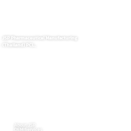
JSP Pharmaceutical Manufacturing
(Thailand) PCL.,
255,257 Soi. Sathupradit 58, Bangpongpang, Yannawa
Bangkok, Thailand 10120
Tel : 02-284-1218
Fax : 02-294-0705
E-Mail : contact@jsppharma.com
Line@ : @jspsale
@jspoem
@jspoemsales
MAIN PAGE
About JSP
OEM Services