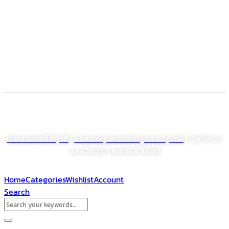
Food supplement
Herbal
Dietary supplement
Electronic Commerce Registration
© สงวนลิขสิทธิ์ พ.ศ. 2564 บริษัท โรงงานเภสัชอุตสาหกรรมเจเอสพี (ประเทศไทย)
จำกัด (มหาชน)
นโยบายการใช้คุกกี้
|
นโยบายคุ้มครองข้อมูลส่วนบุคคล
| ข้อกำหนด
และเงื่อนไข | แผนผังเว็บไซต์
Home
Categories
Wishlist
Account
Search