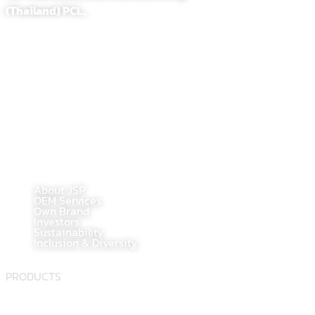
(Thailand) PCL.,
255,257 Soi. Sathupradit 58, Bangpongpang, Yannawa
Bangkok, Thailand 10120
Tel : 02-284-1218
Fax : 02-294-0705
E-Mail : contact@jsppharma.com
Line@ : @jspsale
@jspoem
@jspoemsales
MAIN PAGE
About JSP
OEM Services
Own Brand
Investors
Sustainability
Inclusion & Diversity
PRODUCTS