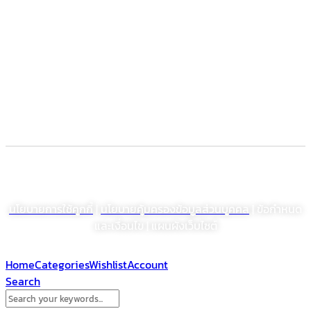
Food supplement
Herbal
Dietary supplement
Electronic Commerce Registration
© สงวนลิขสิทธิ์ พ.ศ. 2564 บริษัท โรงงานเภสัชอุตสาหกรรมเจเอสพี (ประเทศไทย)
จำกัด (มหาชน)
นโยบายการใช้คุกกี้
|
นโยบายคุ้มครองข้อมูลส่วนบุคคล
| ข้อกำหนด
และเงื่อนไข | แผนผังเว็บไซต์
Home
Categories
Wishlist
Account
Search