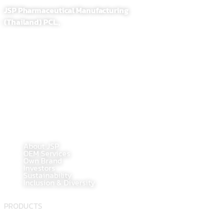
JSP Pharmaceutical Manufacturing
(Thailand) PCL.,
255,257 Soi. Sathupradit 58, Bangpongpang, Yannawa
Bangkok, Thailand 10120
Tel : 02-284-1218
Fax : 02-294-0705
E-Mail : contact@jsppharma.com
Line@ : @jspsale
@jspoem
@jspoemsales
MAIN PAGE
About JSP
OEM Services
Own Brand
Investors
Sustainability
Inclusion & Diversity
PRODUCTS