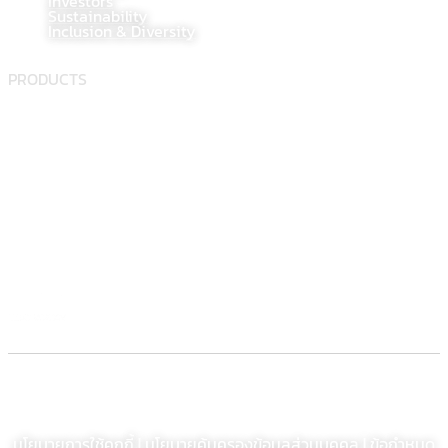
Investors
Sustainability
Inclusion & Diversity
PRODUCTS
Food supplement
Herbal
Dietary supplement
Electronic Commerce Registration
© สงวนลิขสิทธิ์ พ.ศ. 2564 บริษัท โรงงานเภสัชอุตสาหกรรมเจเอสพี (ประเทศไทย)
จำกัด (มหาชน)
นโยบายการใช้คุกกี้
|
นโยบายคุ้มครองข้อมูลส่วนบุคคล
| ข้อกำหนด