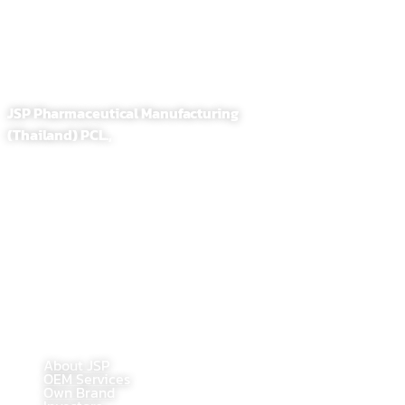
JSP Pharmaceutical Manufacturing
(Thailand) PCL.,
255,257 Soi. Sathupradit 58, Bangpongpang, Yannawa
Bangkok, Thailand 10120
Tel : 02-284-1218
Fax : 02-294-0705
E-Mail : contact@jsppharma.com
Line@ : @jspsale
@jspoem
@jspoemsales
MAIN PAGE
About JSP
OEM Services
Own Brand