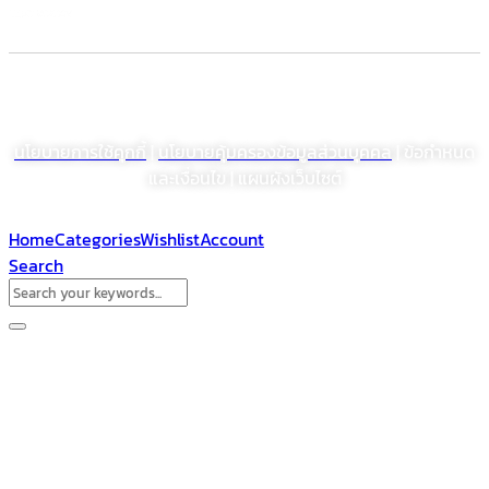
© สงวนลิขสิทธิ์ พ.ศ. 2564 บริษัท โรงงานเภสัชอุตสาหกรรมเจเอสพี (ประเทศไทย)
จำกัด (มหาชน)
นโยบายการใช้คุกกี้
|
นโยบายคุ้มครองข้อมูลส่วนบุคคล
| ข้อกำหนด
และเงื่อนไข | แผนผังเว็บไซต์
Home
Categories
Wishlist
Account
Search