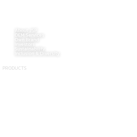
@jspoemsales
MAIN PAGE
About JSP
OEM Services
Own Brand
Investors
Sustainability
Inclusion & Diversity
PRODUCTS
Food supplement
Herbal
Dietary supplement
Electronic Commerce Registration