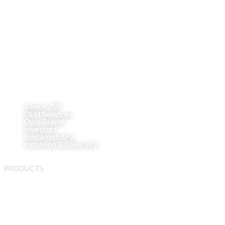
Bangkok, Thailand 10120
Tel : 02-284-1218
Fax : 02-294-0705
E-Mail : contact@jsppharma.com
Line@ : @jspsale
@jspoem
@jspoemsales
MAIN PAGE
About JSP
OEM Services
Own Brand
Investors
Sustainability
Inclusion & Diversity
PRODUCTS
Food supplement
Herbal
Dietary supplement