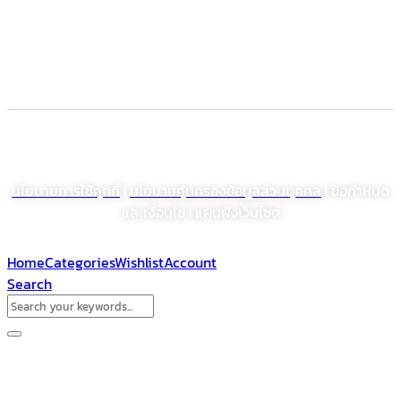
Electronic Commerce Registration
© สงวนลิขสิทธิ์ พ.ศ. 2564 บริษัท โรงงานเภสัชอุตสาหกรรมเจเอสพี (ประเทศไทย)
จำกัด (มหาชน)
นโยบายการใช้คุกกี้
|
นโยบายคุ้มครองข้อมูลส่วนบุคคล
| ข้อกำหนด
และเงื่อนไข | แผนผังเว็บไซต์
Home
Categories
Wishlist
Account
Search