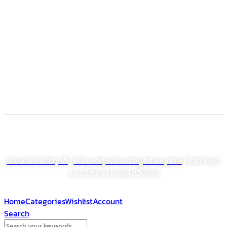
Food supplement
Herbal
Dietary supplement
Electronic Commerce Registration
© สงวนลิขสิทธิ์ พ.ศ. 2564 บริษัท โรงงานเภสัชอุตสาหกรรมเจเอสพี (ประเทศไทย)
จำกัด (มหาชน)
นโยบายการใช้คุกกี้
|
นโยบายคุ้มครองข้อมูลส่วนบุคคล
| ข้อกำหนด
และเงื่อนไข | แผนผังเว็บไซต์
Home
Categories
Wishlist
Account
Search