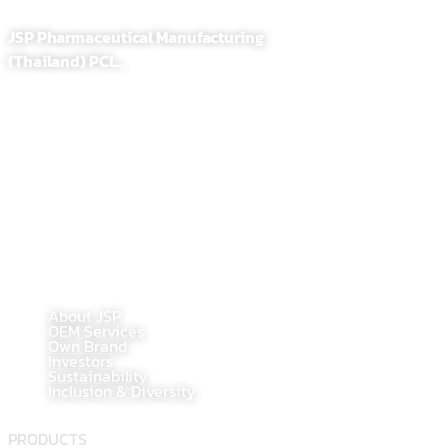
JSP Pharmaceutical Manufacturing
(Thailand) PCL.,
255,257 Soi. Sathupradit 58, Bangpongpang, Yannawa
Bangkok, Thailand 10120
Tel : 02-284-1218
Fax : 02-294-0705
E-Mail : contact@jsppharma.com
Line@ : @jspsale
@jspoem
@jspoemsales
MAIN PAGE
About JSP
OEM Services
Own Brand
Investors
Sustainability
Inclusion & Diversity
PRODUCTS