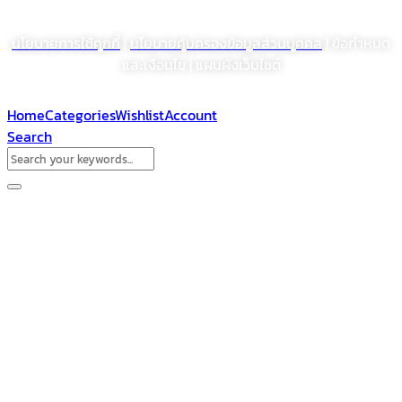
© สงวนลิขสิทธิ์ พ.ศ. 2564 บริษัท โรงงานเภสัชอุตสาหกรรมเจเอสพี (ประเทศไทย)
จำกัด (มหาชน)
นโยบายการใช้คุกกี้
|
นโยบายคุ้มครองข้อมูลส่วนบุคคล
| ข้อกำหนด
และเงื่อนไข | แผนผังเว็บไซต์
Home
Categories
Wishlist
Account
Search