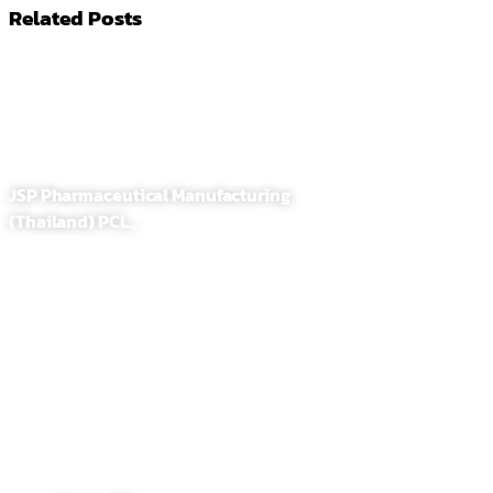
เรื่อง
Related Posts
JSP Pharmaceutical Manufacturing
(Thailand) PCL.,
255,257 Soi. Sathupradit 58, Bangpongpang, Yannawa
Bangkok, Thailand 10120
Tel : 02-284-1218
Fax : 02-294-0705
E-Mail : contact@jsppharma.com
Line@ : @jspsale
@jspoem
@jspoemsales
MAIN PAGE