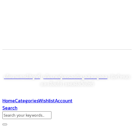
Dietary supplement
Electronic Commerce Registration
© สงวนลิขสิทธิ์ พ.ศ. 2564 บริษัท โรงงานเภสัชอุตสาหกรรมเจเอสพี (ประเทศไทย)
จำกัด (มหาชน)
นโยบายการใช้คุกกี้
|
นโยบายคุ้มครองข้อมูลส่วนบุคคล
| ข้อกำหนด
และเงื่อนไข | แผนผังเว็บไซต์
Home
Categories
Wishlist
Account
Search