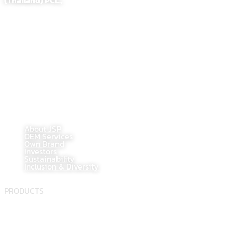
255,257 Soi. Sathupradit 58, Bangpongpang, Yannawa
Bangkok, Thailand 10120
Tel : 02-284-1218
Fax : 02-294-0705
E-Mail : contact@jsppharma.com
Line@ : @jspsale
@jspoem
@jspoemsales
MAIN PAGE
About JSP
OEM Services
Own Brand
Investors
Sustainability
Inclusion & Diversity
PRODUCTS
Food supplement
Herbal